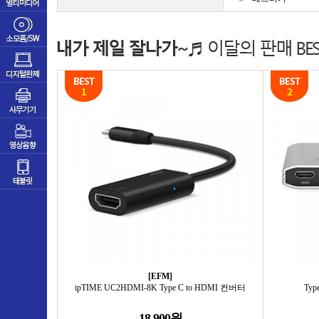
[EFM]
ipTIME UC2HDMI-8K Type C to HDMI 컨버터
Ty
18,900원