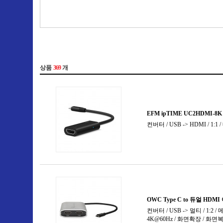
무선신호확장기
USB 3.0 확장
분배기(1:n)
USB 3.1 확장
분배기/선택기
USB 3.2 확장
블루투스 동글
USB 확장
생체인식 동글
e-SATA 확장
선택기(n:1)
시리얼 확장
신호분리기
에뮬레이터
연장기(리피터)
오디오 분리기
외부전원 스위치
패러럴 확장
주변용품
컨버터
컨트롤러
화면 분할기