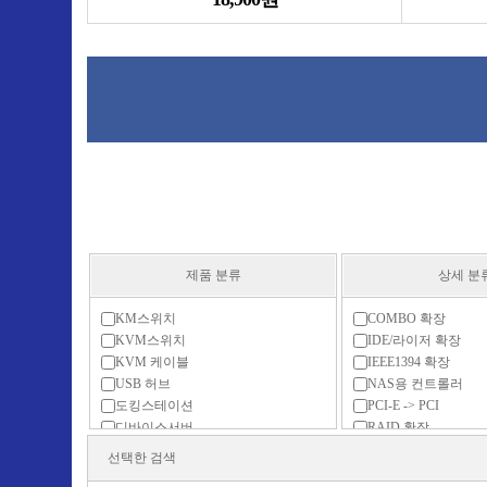
제품 분류
상세 분
KM스위치
COMBO 확장
KVM스위치
IDE/라이저 확장
KVM 케이블
IEEE1394 확장
USB 허브
NAS용 컨트롤러
도킹스테이션
PCI-E -> PCI
디바이스서버
RAID 확장
매트릭스 스위치(n:n)
SATA 확장
선택한 검색
멀티허브
USB 2.0 확장