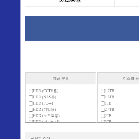
제품 분류
디스크 
HDD (CCTV용)
1.2TB
HDD (NAS용)
1.5TB
HDD (PC용)
1TB
HDD (기업용)
2.4TB
HDD (노트북용)
2TB
HDD (리퍼비시)
3TB
HDD (중고)
4TB
HDD 복사기
5TB
선택한 검색