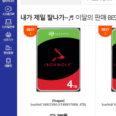
[Seagate]
IronWolf 5400/256M (ST4000VN006, 4TB)
IronWolf 
371,300원