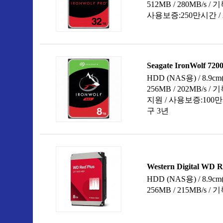
250GB
300GB
320GB
400GB
450GB
500GB
600GB
640GB
750GB
800GB
900GB