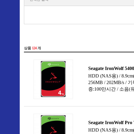
SSHD (PC용)
6TB
SSHD (노트북용)
8TB
10TB
12TB
14TB
16TB
18TB
20TB
22TB
24TB
26TB
28TB
30TB
32TB
40GB 이하
60GB
74GB
80GB
120GB
147GB
150GB
160GB
200GB