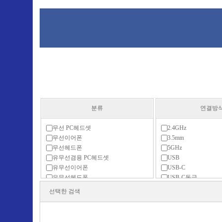
분류
연결방
무선 PC헤드셋
2.4GHz
무선이어폰
3.5mm
무선헤드폰
5GHz
유무선겸용 PC헤드셋
USB
유무선이어폰
USB-C
유무선헤드폰
USB-C동글
유선 PC헤드셋
USB동글
선택한 검색
유선이어폰
무선2.4GHz
유선헤드폰
이어폰 충전케이스